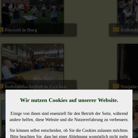
Rüstzeit in Burg
Rollst
Rollstuhlbasketball in Zwickau
Neujahr
Wir nutzen Cookies auf unserer Website.
Einige von ihnen sind essenziell für den Betrieb der Seite, während
andere helfen, diese Website und die Nutzererfahrung zu verbessern.
Sie können selbst entscheiden, ob Sie die Cookies zulassen möchten.
Bitte beachten Sie, dass bei einer Ablehnung womöglich nicht mehr