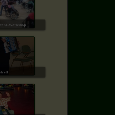
uhltanz-Workshop
streff