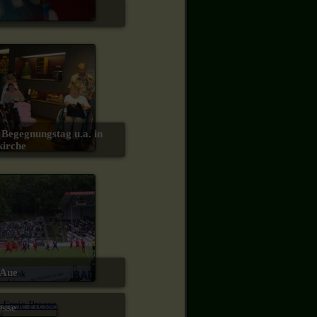
kirche
l Aue
esse