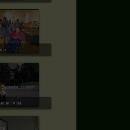
mmer
lauf in Othal