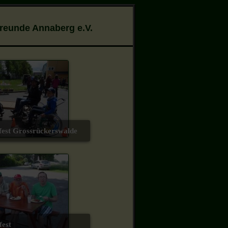
Freunde Annaberg e.V.
nfest Grossrückerswalde
fest