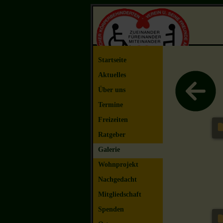
Startseite
Aktuelles
Über uns
Termine
Freizeiten
Ratgeber
Galerie
Wohnprojekt
Nachgedacht
Mitgliedschaft
Spenden