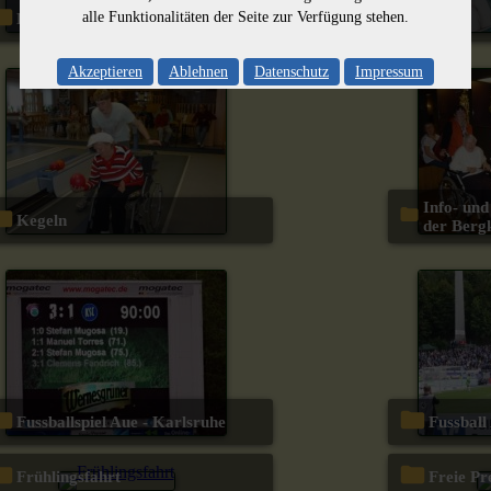
alle Funktionalitäten der Seite zur Verfügung stehen.
Landesgartenschau
Kät
Akzeptieren
Ablehnen
Datenschutz
Impressum
Info- und Begegnungstag u.a. in
Kegeln
der Berg
Fussballspiel Aue - Karlsruhe
Fussbal
Frühlingsfahrt
Freie Pr