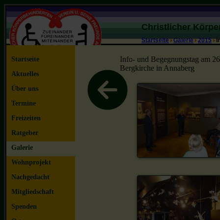
Christlicher Körp
Startseite
Galerie
2015
I
Info- und Begegnungstag am 26
Startseite
Bergkirche in Annaberg
Aktuelles
Über uns
Termine
Freizeiten
Ratgeber
Galerie
Wohnprojekt
Nachgedacht
Mitgliedschaft
Spenden