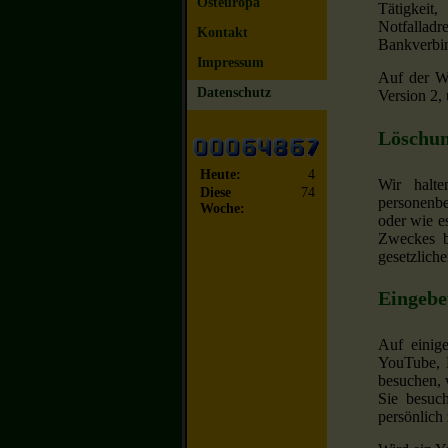
Osteuropa
Tätigkeit
Notfallad
Kontakt
Bankverbi
Impressum
Auf der W
Datenschutz
Version 2,
Löschun
Heute:
4
Wir halt
Diese
74
personenbe
Woche:
oder wie e
Zweckes b
gesetzliche
Eingebe
Auf einige
YouTube, 
besuchen, 
Sie besuc
persönlich