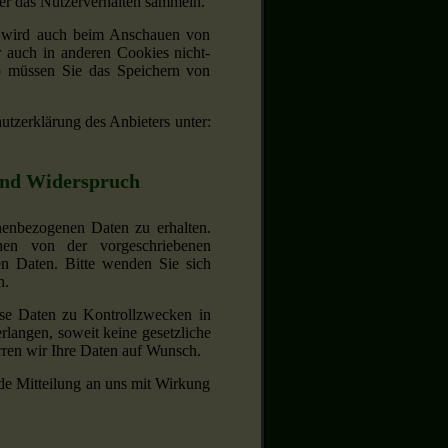
ber das Nutzerverhalten sammeln.
, wird auch beim Anschauen von
 auch in anderen Cookies nicht-
o müssen Sie das Speichern von
utzerklärung des Anbieters unter:
 und Widerspruch
onenbezogenen Daten zu erhalten.
hen von der vorgeschriebenen
n Daten. Bitte wenden Sie sich
n.
ese Daten zu Kontrollzwecken in
rlangen, soweit keine gesetzliche
erren wir Ihre Daten auf Wunsch.
de Mitteilung an uns mit Wirkung