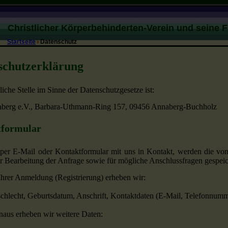
Christlicher Körperbehinderten-Verein und seine 
Startseite
Datenschutz
schutzerklärung
iche Stelle im Sinne der Datenschutzgesetze ist:
erg e.V., Barbara-Uthmann-Ring 157, 09456 Annaberg-Buchholz
formular
 per E-Mail oder Kontaktformular mit uns in Kontakt, werden die 
 Bearbeitung der Anfrage sowie für mögliche Anschlussfragen gespeic
hrer Anmeldung (Registrierung) erheben wir:
hlecht, Geburtsdatum, Anschrift, Kontaktdaten (E-Mail, Telefonnumm
naus erheben wir weitere Daten: