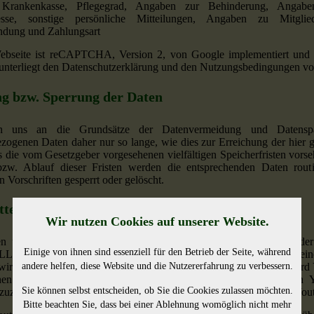
, Krankenkasse, Pflegegrad, Angaben zur Behinderung, Angabe
resse, sonstige persönliche Mitteilungen, Angaben zu Mitglied
ndung und Zahlungsart
ebseite ist reCAPTCHA, Version 2, von Google implementiert u
 unterliegt den Datenschutzerklärung und den Nutzungsbedingungen v
g bzw. Sperrung der Daten
en uns an die Grundsätze der Datenvermeidung und Datenspar
zogenen Daten daher nur so lange, wie dies zur Erreichung der hier g
s die vom Gesetzgeber vorgesehenen vielfältigen Speicherfristen vorse
zw. Ablauf dieser Fristen werden die entsprechenden Daten rout
n Vorschriften gesperrt oder gelöscht.
ttete YouTube-Videos
Wir nutzen Cookies auf unserer Website.
n unserer Webseiten betten wir Youtube-Videos ein. Betreiber der
Einige von ihnen sind essenziell für den Betrieb der Seite, während
LLC, 901 Cherry Ave., San Bruno, CA 94066, USA. Wenn Sie eine
wird eine Verbindung zu Servern von Youtube hergestellt. Dabei wird 
andere helfen, diese Website und die Nutzererfahrung zu verbessern.
hen. Wenn Sie in Ihrem Youtube-Account eingeloggt sind, kann Y
Sie können selbst entscheiden, ob Sie die Cookies zulassen möchten.
 zuzuordnen. Dies verhindern Sie, indem Sie sich vorher aus Ihrem Yo
Bitte beachten Sie, dass bei einer Ablehnung womöglich nicht mehr