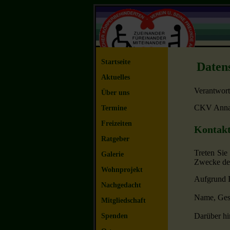
Startseite
Daten
Aktuelles
Verantwortl
Über uns
CKV Annab
Termine
Freizeiten
Kontakt
Ratgeber
Treten Sie
Galerie
Zwecke der
Wohnprojekt
Aufgrund I
Nachgedacht
Name, Gesc
Mitgliedschaft
Darüber hi
Spenden