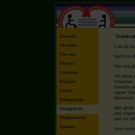
Trotzkraf
Startseite
Aktuelles
Lass dir d
Über uns
Sprich es d
Termine
Was löst da
Freizeiten
Wir leben 
Schlechte.
Ratgeber
Handeln ric
Galerie
eigene Vor
Menschen e
Wohnprojekt
Hier greift
Nachgedacht
und zeigen 
Mitgliedschaft
und vor all
Spenden
Jesus weite