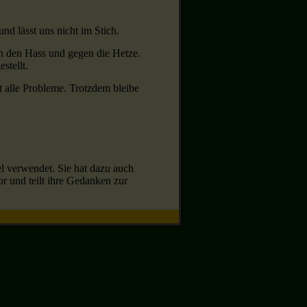
d lässt uns nicht im Stich.
gen den Hass und gegen die Hetze.
stellt.
ht alle Probleme. Trotzdem bleibe
el verwendet. Sie hat dazu auch
or und teilt ihre Gedanken zur