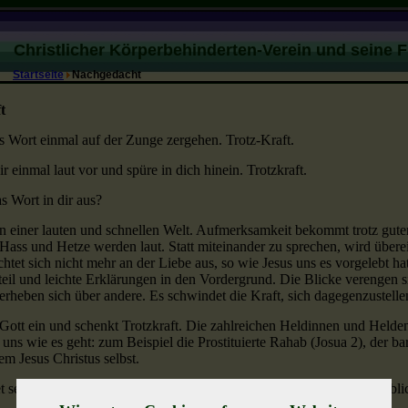
Christlicher Körperbehinderten-Verein und seine 
Startseite
Nachgedacht
t
as Wort einmal auf der Zunge zergehen. Trotz-Kraft.
ir einmal laut vor und spüre in dich hinein. Trotzkraft.
s Wort in dir aus?
in einer lauten und schnellen Welt. Aufmerksamkeit bekommt trotz gute
 Hass und Hetze werden laut. Statt miteinander zu sprechen, wird über
htet sich nicht mehr an der Liebe aus, so wie Jesus uns es vorgelebt hat
teil und leichte Erklärungen in den Vordergrund. Die Blicke verengen s
rheben sich über andere. Es schwindet die Kraft, sich dagegenzustelle
 Gott ein und schenkt Trotzkraft. Die zahlreichen Heldinnen und Helden
uns wie es geht: zum Beispiel die Prostituierte Rahab (Josua 2), der b
em Jesus Christus selbst.
t seinen Blick und sieht alle. In das Herz jedes einzelnen Menschen blic