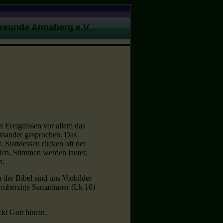
Freunde Annaberg e.V.
n Ereignissen vor allem das
einander gesprochen. Das
. Stattdessen rücken oft der
ich, Stimmen werden lauter,
n.
 der Bibel sind uns Vorbilder
armherzige Samaritaner (Lk 10)
kt Gott hinein.