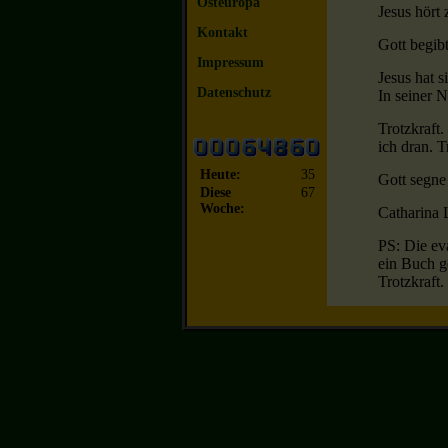
Osteuropa
Jesus hört
Kontakt
Gott begib
Impressum
Jesus hat s
Datenschutz
In seiner 
Trotzkraft.
ich dran. T
Heute:
35
Gott segne
Diese
67
Woche:
Catharina
PS: Die ev
ein Buch ge
Trotzkraft.