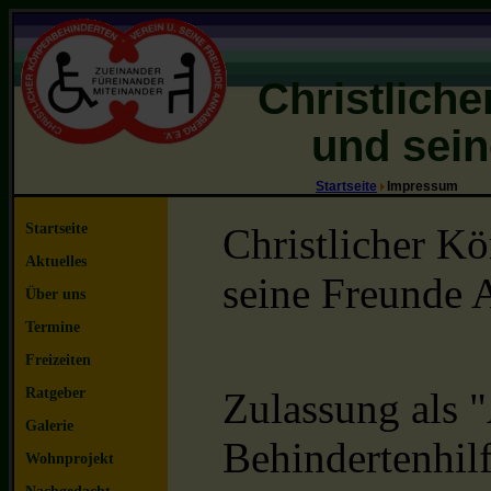
Christlich
und sein
Startseite
Impressum
Startseite
Christlicher K
Aktuelles
seine Freunde 
Über uns
Termine
Freizeiten
Ratgeber
Zulassung als 
Galerie
Behindertenhil
Wohnprojekt