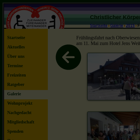
Christlicher Körp
Startseite
Galerie
2015
F
Frühlingsfahrt nach Oberwiesen
Startseite
am 11. Mai zum Hotel Jens Weiß
Aktuelles
Über uns
Termine
Freizeiten
Ratgeber
Galerie
Wohnprojekt
Nachgedacht
Mitgliedschaft
Spenden