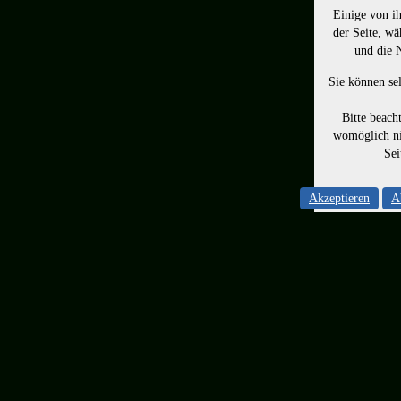
Einige von ih
der Seite, wä
und die 
Sie können sel
Bitte beach
womöglich ni
Sei
Akzeptieren
A