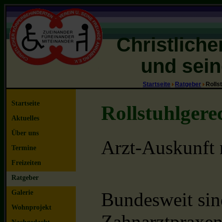
Christlich
und sein
Startseite
Ratgeber
Rolls
Startseite
Rollstuhlgere
Aktuelles
Über uns
Arzt-Auskunft n
Termine
Freizeiten
Ratgeber
Galerie
Bundesweit sin
Wohnprojekt
Zahnarztpraxen 