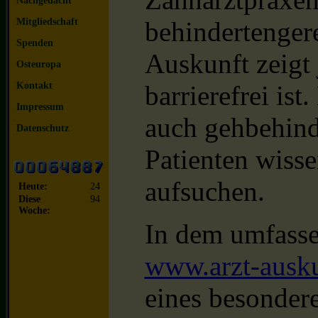
Nachgedacht
Mitgliedschaft
behindertengere
Spenden
Auskunft zeigt 
Osteuropa
Kontakt
barrierefrei is
Impressum
auch gehbehind
Datenschutz
Patienten wisse
aufsuchen.
Heute:
24
Diese
94
Woche:
In dem umfasse
www.arzt-ausku
eines besonder