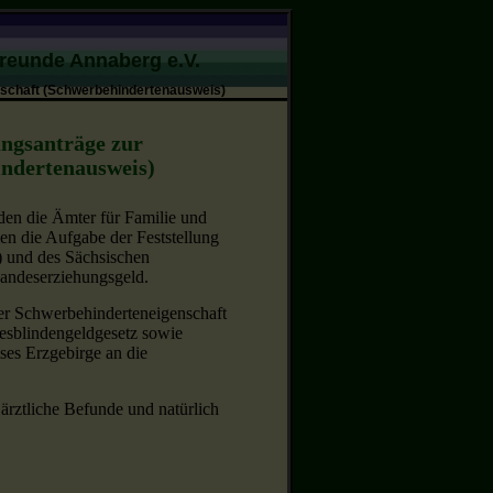
Freunde Annaberg e.V.
nschaft (Schwerbehindertenausweis)
ungsanträge zur
indertenausweis)
den die Ämter für Familie und
en die Aufgabe der Feststellung
 und des Sächsischen
andeserziehungsgeld.
er Schwerbehinderteneigenschaft
sblindengeldgesetz sowie
ses Erzgebirge an die
 ärztliche Befunde und natürlich