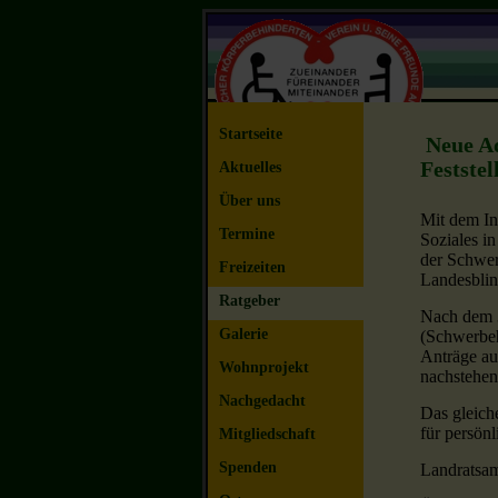
Startseite
Neue Ad
Festste
Aktuelles
Über uns
Mit dem In
Termine
Soziales i
der Schwer
Freizeiten
Landesblin
Ratgeber
Nach dem 3
Galerie
(Schwerbeh
Anträge au
Wohnprojekt
nachstehen
Nachgedacht
Das gleiche
für persön
Mitgliedschaft
Spenden
Landratsam