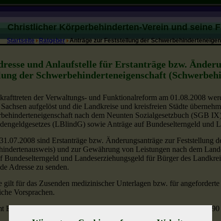
Christlicher Körperbehinderten-Verein und seine 
Startseite
Ratgeber
Anträge zur Feststellung der Schwerbehinderteneige
resse und Anlaufstelle für Erstanträge bzw. Änder
llung der Schwerbehinderteneigenschaft (Schwerbeh
krafttreten der Verwaltungs- und Funktionalreform am 01.08.2008 wer
n Sachsen aufgelöst und die Landkreise und kreisfreien Städte übernehm
behinderteneigenschaft nach dem Neunten Sozialgesetzbuch (SGB IX)
dengeldgesetzes (LBlindG) sowie Anträge auf Bundeselterngeld und L
1.07.2008 sind Erstanträge bzw. Änderungsanträge zur Feststellung d
indertenausweis) und zur Gewährung von Leistungen nach dem Lande
f Bundeselterngeld und Landeserziehungsgeld für Bürger des Landkrei
de Adresse zu senden.
 gilt für das Zusenden medizinischer Unterlagen bzw. für angeforderte
liche Vorsprachen.
t Erzgebirgskreis, Uhlmannstr. 1-3, 09366 Stollberg, Tel.: 037296 590