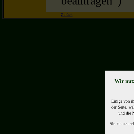
beantragen“)
Zurück
Wir nut
Einige von ih
der Seite, wä
und die 
Sie können sel