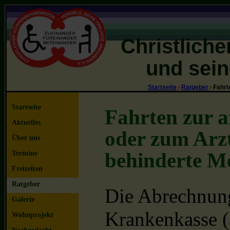
Christlich
und sein
Startseite
Ratgeber
Fahrt
Startseite
Fahrten zur 
Aktuelles
oder zum Arzt
Über uns
behinderte M
Termine
Freizeiten
Ratgeber
Die Abrechnung 
Galerie
Krankenkasse (a
Wohnprojekt