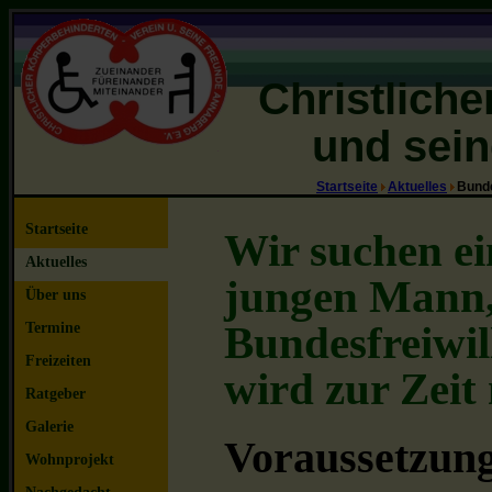
Christlich
und sein
Startseite
Aktuelles
Bunde
Startseite
Wir suchen ei
Aktuelles
jungen Mann, 
Über uns
Bundesfreiwill
Termine
Freizeiten
wird zur Zeit 
Ratgeber
Galerie
Voraussetzun
Wohnprojekt