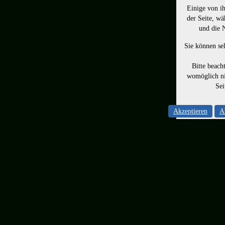
Einige von ih
der Seite, wä
und die 
Sie können sel
Bitte beach
womöglich ni
Sei
Akzeptieren
A