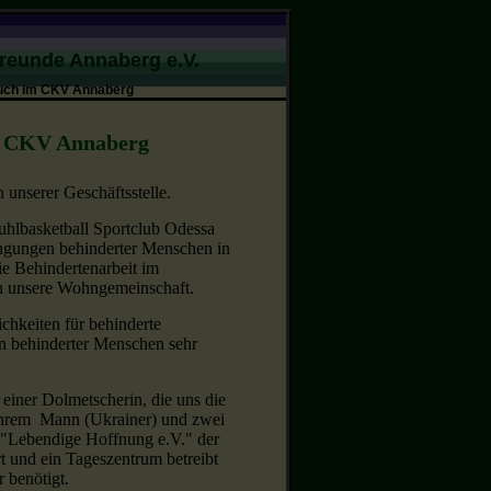
Freunde Annaberg e.V.
such im CKV Annaberg
im CKV Annaberg
 unserer Geschäftsstelle.
uhlbasketball Sportclub Odessa
ngungen behinderter Menschen in
e Behindertenarbeit im
n unsere Wohngemeinschaft.
chkeiten für behinderte
n behinderter Menschen sehr
einer Dolmetscherin, die uns die
t ihrem Mann (Ukrainer) und zwei
n "Lebendige Hoffnung e.V." der
t und ein Tageszentrum betreibt
 benötigt.