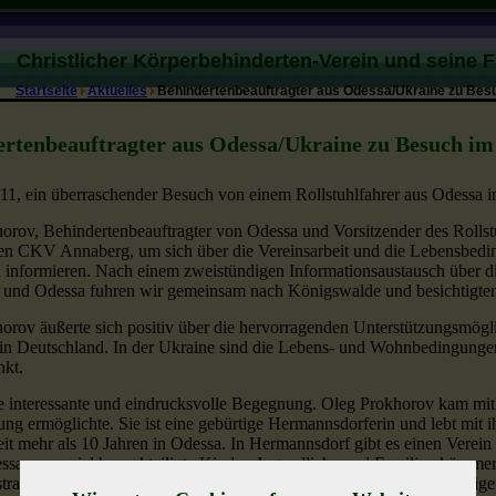
Christlicher Körperbehinderten-Verein und seine 
Startseite
Aktuelles
Behindertenbeauftragter aus Odessa/Ukraine zu Be
ertenbeauftragter aus Odessa/Ukraine zu Besuch 
011, ein überraschender Besuch von einem Rollstuhlfahrer aus Odessa in
orov, Behindertenbeauftragter von Odessa und Vorsitzender des Rollst
en CKV Annaberg, um sich über die Vereinsarbeit und die Lebensbedi
 informieren. Nach einem zweistündigen Informationsaustausch über di
 und Odessa fuhren wir gemeinsam nach Königswalde und besichtigte
orov äußerte sich positiv über die hervorragenden Unterstützungsmögli
n Deutschland. In der Ukraine sind die Lebens- und Wohnbedingunge
nkt.
e interessante und eindrucksvolle Begegnung. Oleg Prokhorov kam mit 
ung ermöglichte. Sie ist eine gebürtige Hermannsdorferin und lebt mi
eit mehr als 10 Jahren in Odessa. In Hermannsdorf gibt es einen Verei
essa um sozial benachteiligte Kinder, Jugendliche und Familien kümmer
transporte organisiert. Besonders werden Rollstühle und Treppensteiger