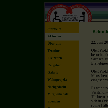
Startseite
Behind
Aktuelles
22. Juni 2
Über uns
Oleg Prokh
Termine
besuchte d
Freizeiten
Sachsen zu
Erzgebirge
Ratgeber
Oleg Prokh
Galerie
Menschen i
Wohnprojekt
eingeschrä
Nachgedacht
Es war ein
Verständig
Mitgliedschaft
Töchtern s
sich in Od
Spenden
sowie Hilfs