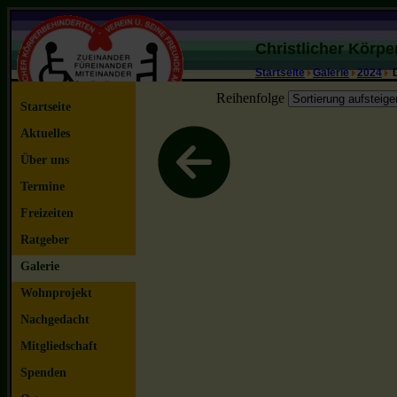
Christlicher Körp
Startseite
Galerie
2024
D
Reihenfolge
Startseite
Aktuelles
Über uns
Termine
Freizeiten
Ratgeber
Galerie
Wohnprojekt
Nachgedacht
Mitgliedschaft
Spenden