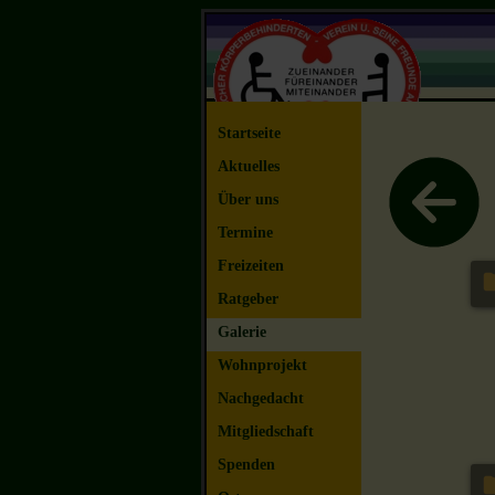
Startseite
Aktuelles
Über uns
Termine
Freizeiten
Ratgeber
Galerie
Wohnprojekt
Nachgedacht
Mitgliedschaft
Spenden