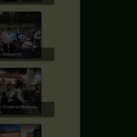
tz-Talsperre
u