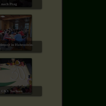
rt nach Prag
l
re CKV Sachsen