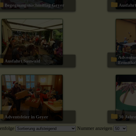
Begegnungsnachmittag Geyer
Ausfah
Adventsrüstzeit in Hohenstein-
Ausfahrt Sauwald
Ernsttha
Adventsfeier in Geyer
30 Jah
enfolge
Nummer anzeigen