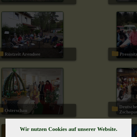
Rüstzeit Arendsee
Pressni
Deutsches Enduro-Museum
Osterschau
Zschopa
Wir nutzen Cookies auf unserer Website.