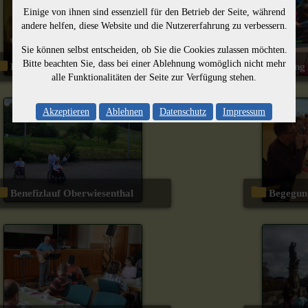
Einige von ihnen sind essenziell für den Betrieb der Seite, während
andere helfen, diese Website und die Nutzererfahrung zu verbessern.
Sie können selbst entscheiden, ob Sie die Cookies zulassen möchten.
Bitte beachten Sie, dass bei einer Ablehnung womöglich nicht mehr
Buchlesung Grit Wagner
Bowlin
alle Funktionalitäten der Seite zur Verfügung stehen.
Akzeptieren
Ablehnen
Datenschutz
Impressum
Benefizlauf Oberwiesenthal
Begegu