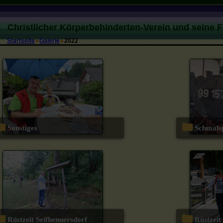
Christlicher Körperbehinderten-Verein und seine 
Startseite
Galerie
2022
Sonstiges
Schmal
Rüstzeit Seifhennersdorf
Rüstze