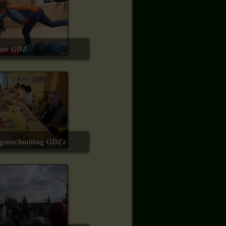
g im GDZ
ngsnachmittag GDZz