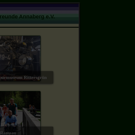
Freunde Annaberg e.V.
spurmuseum Rittersgrün
it Ramsau