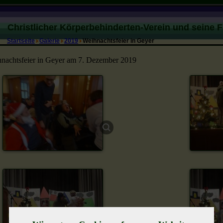
Christlicher Körperbehinderten-Verein und seine 
Startseite
Galerie
2019
Weihnachtsfeier in Geyer
nachtsfeier in Geyer am 7. Dezember 2019