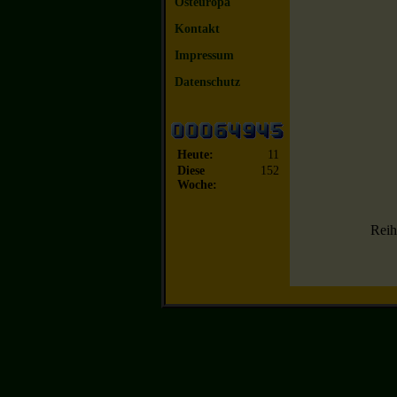
Osteuropa
Kontakt
Impressum
Datenschutz
Heute:
11
Diese
152
Woche:
Reih