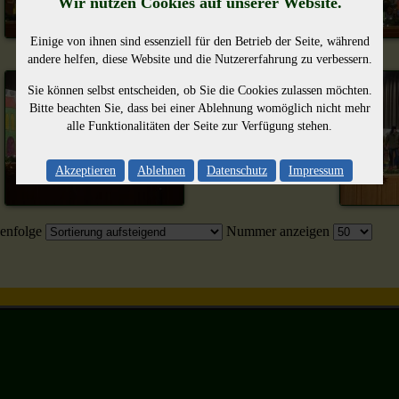
Wir nutzen Cookies auf unserer Website.
Einige von ihnen sind essenziell für den Betrieb der Seite, während
andere helfen, diese Website und die Nutzererfahrung zu verbessern.
Sie können selbst entscheiden, ob Sie die Cookies zulassen möchten.
Bitte beachten Sie, dass bei einer Ablehnung womöglich nicht mehr
alle Funktionalitäten der Seite zur Verfügung stehen.
Akzeptieren
Ablehnen
Datenschutz
Impressum
enfolge
Nummer anzeigen