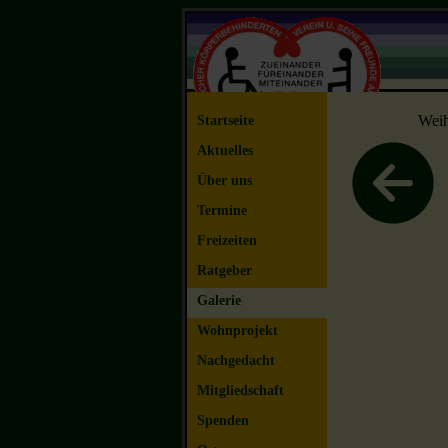
Weih
Startseite
Aktuelles
Über uns
Termine
Freizeiten
Ratgeber
Galerie
Wohnprojekt
Nachgedacht
Mitgliedschaft
Spenden