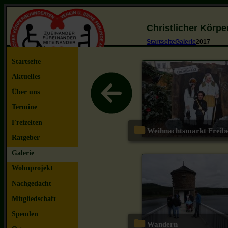
Christlicher Körp
Startseite
Galerie
2017
Startseite
Aktuelles
Über uns
Termine
Freizeiten
Weihnachtsmarkt Freib
Ratgeber
Galerie
Wohnprojekt
Nachgedacht
Mitgliedschaft
Spenden
Wandern