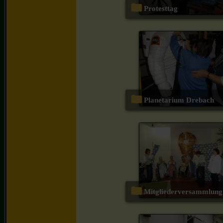
Protesttag
Planetarium Drebach
Mitgliederversammlung