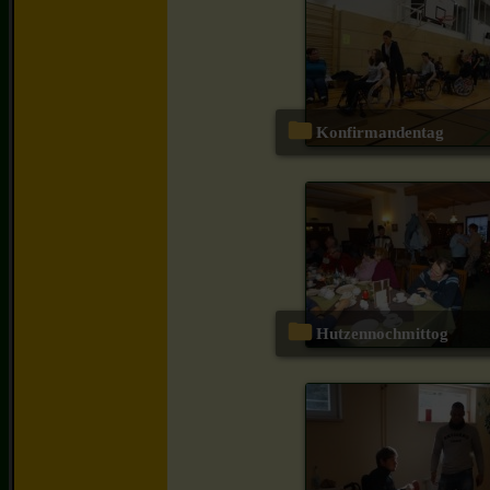
Konfirmandentag
Hutzennochmittog