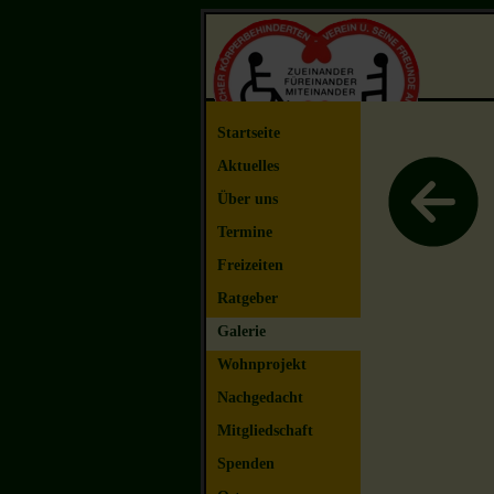
Startseite
Aktuelles
Über uns
Termine
Freizeiten
Ratgeber
Galerie
Wohnprojekt
Nachgedacht
Mitgliedschaft
Spenden