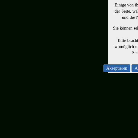
Einige von ih
der Seite, wä
und die 
Sie können sel
Bitte beach
womöglich ni
Sei
Akzeptieren
A