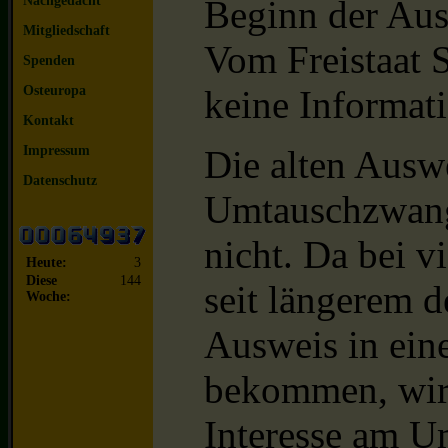
Nachgedacht
Beginn der Aus
Mitgliedschaft
Vom Freistaat S
Spenden
Osteuropa
keine Informati
Kontakt
Impressum
Die alten Auswe
Datenschutz
Umtauschzwang
nicht. Da bei v
Heute:
3
Diese
144
seit längerem d
Woche:
Ausweis in ein
bekommen, wird
Interesse am U