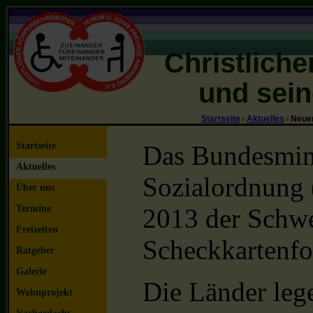
Christlich
und sein
Startseite
Aktuelles
Neue
Startseite
Das Bundesmini
Aktuelles
Sozialordnung 
Über uns
Termine
2013 der Schwe
Freizeiten
Scheckkartenfor
Ratgeber
Galerie
Die Länder leg
Wohnprojekt