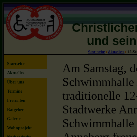
Christlich
und sein
Startseite
Aktuelles
12-St
Startseite
Am Samstag, dem
Aktuelles
Schwimmhalle A
Über uns
Termine
traditionelle 
Freizeiten
Stadtwerke Ann
Ratgeber
Galerie
Schwimmhalle A
Wohnprojekt
Annaberg freuen