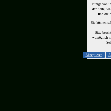
Einige von ih
der Seite, wä
und die 
Sie können sel
Bitte beach
womöglich ni
Sei
Akzeptieren
A