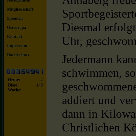
Nachgedacht
Mitgliedschaft
Sportbegeister
Spenden
Diesmal erfolgt
Osteuropa
Kontakt
Uhr, geschwom
Impressum
Datenschutz
Jedermann kan
schwimmen, sov
Heute:
7
geschwommenen
Diese
148
Woche:
addiert und ver
dann in Kilowa
Christlichen K